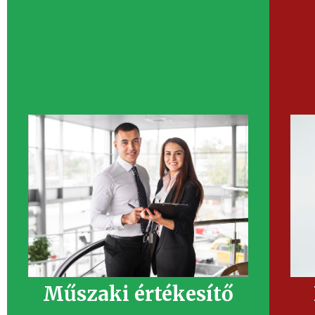
tám
Te 
ir
Feladataid lesznek:
– Cég értékeinek, eszköztárának és
-A
megoldásainak megismerése és elsajátítása,
tám
amit az ügyfeleknél magabiztosan képviselsz
– Adatbázis építés, meglévő partner adatbázis
bővítés
– Rövid és középtávú értékesítési stratégia
-A k
kidolgozása az értékesítési vezetővel
megr
– Folyamatos kapcsolatépítés (online,
ho
személyes, telefonos és rendezvények útján),
személyes találkozók, tárgyalások szervezése
– Potenciális új partnerkapcsolatok kialakítása,
-Adm
meglévő ügyfelek megismerése és új
fog
értékesítési lehetőségek keresése
– Részvétel felméréseken, ajánlatok
sz
kidolgozásában
– Ajánlatok elküldése, követése és zárása
Műszaki értékesítő
ad
– Heti riportok készítése, havi és negyedéves