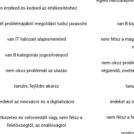
egyéb hálózatépítés
an érzéked és kedved az értékesítéshez
fél problémájából megoldást tudsz javasolni
van B ka
van IT hálózati alapismereted
nem félsz a maga
van B kategóriás jogosítványod
nem okoz problé
végzendő, eset
nem okoz problémát az utazás
tanu
tanulni, fejlődni akarsz
érdekel az i
érdekel az innováció és a digitalizáció
nem félsz a f
tkezetes és célorientált vagy, nem félsz a
felelősségtől, az önállóságtól
pontos