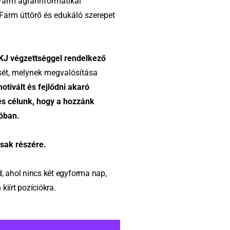
Farm agrárinformatikai
Farm úttörő és edukáló szerepet
OKJ végzettséggel rendelkező
sét, melynek megvalósítása
tivált és fejlődni akaró
és célunk, hogy a hozzánk
ióban.
rsak részére.
d, ahol nincs két egyforma nap,
kiírt pozíciókra.
dataid lesznek