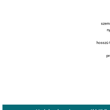
szemé
n
hosszú 
pr