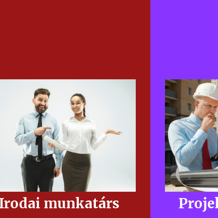
ogatása a budapesti központi irodánkból.
leszel a legfontosabb összekötő kapocs az
-Részt ve
oda és a különböző projekt helyszíneken
irányításte
dolgozó kollégáink között.
projektj
 folyamatban lévő projektjeink követése,
ogatása. Te mindig tudni fogod, melyik
-A folyamatba
projektünk milyen fázisban tart, ki hol
támogatása. T
dolgozik, miben van szüksége a
bízott projektü
támogatásodra.
megolda
ivitelezéshez szükséges anyagok, eszközök
-A kivitelezésh
endelése, diszponálása. Te felelsz azért,
megrendelése, d
gy megfelelő időben, megfelelő helyen
hogy megfele
rendelkezésre álljanak a telepítéshez
rendelkezés
szükséges anyagok.
sz
inisztratív feladatok ellátása. Használni
-A projekten 
od a vállalatirányítási rendszerünket és a
munkájának 
céges adatbázisokat. Előkészíted a
erződéseket, a teljesítési igazolásokat, a
-Problémákat 
számlákat, az óraelszámolásokat,
megrendelőv
Irodai munkatárs
Proje
minisztrálod a szabadságokat, intézed a
dolgozókk
postát, kezeled a levelezőrendszert.
-Előre gond