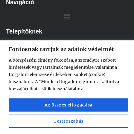
Navigáció
Telepítőknek
Fontosnak tartjuk az adatok védelmét
A böngészési élmény fokozása, a személyre szabott
Dokumentumok
hirdetések vagy tartalmak megjelenítése, valamint a
forgalom elemzése érdekében sütiket (cookie)
használunk. A "Mindet elfogadom" gombra kattintva
hozzájárulhat a sütik használatához.
Az összes elfogadása
Copyright © 2026 Senit Kft. | Powered by WebCsászár
Testreszabás