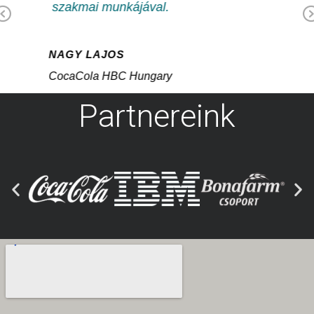
igazgatóságunk.
Previous
IFJ. PALÁSTI JÓZSEF
Food Universum
Partnereink